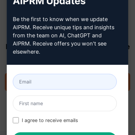
AIPRM Updates
créer un compte ChatGPT
Be the first to know when we update
AIPRM. Receive unique tips and insights
from the team on AI, ChatGPT and
AIPRM. Receive offers you won't see
Étape 3 : Utiliser l'invite dans votre
elsewhere.
ChatGPT
Essayez l'invite maintenant sur ChatGPT
I agree to receive emails