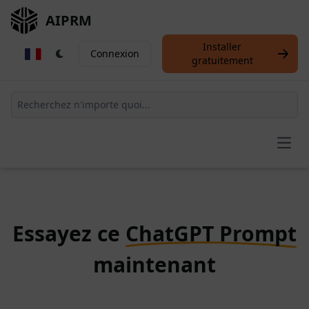
AIPRM
Installer
Connexion
gratuitement
Open
Essayez ce
ChatGPT Prompt
maintenant