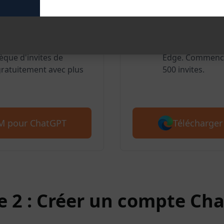
oogle Chrome
AIPRM po
lisateurs apprécient
Nous prenons é
èque d'invites de
Edge. Commence
atuitement avec plus
500 invites.
Télécharger
RM pour ChatGPT
e 2 : Créer un compte Ch