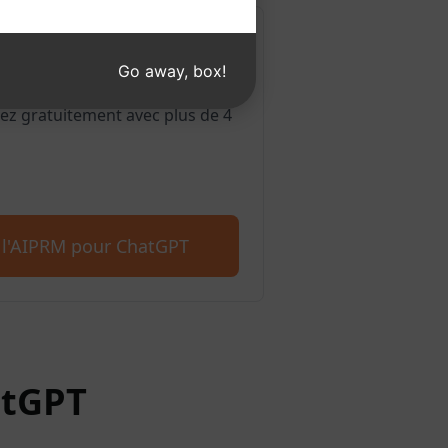
ur Edge
Go away, box!
galement en charge Microsoft
z gratuitement avec plus de 4
 l'AIPRM pour ChatGPT
atGPT