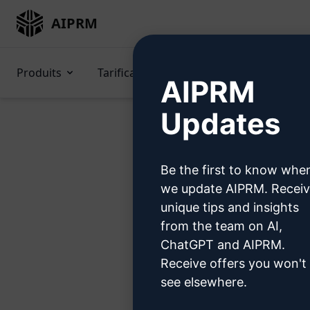
AIPRM
Produits
Tarification
Invitations
GP
AIPRM
Updates
Be the first to know whe
Essa
we update AIPRM. Recei
unique tips and insights
from the team on AI,
ChatGPT and AIPRM.
Receive offers you won't
Étape 1 
see elsewhere.