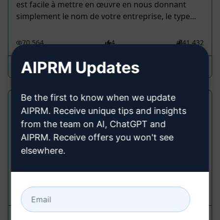
est facile à mettre en œuvre en nous donnant
simplement le nom de votre entreprise, le type...
70,564
4
41,432
AIPRM Updates
Google Business Profile Services
February 19, 2023
Be the first to know when we update
Générer une Personne Acheteuse
AIPRM. Receive unique tips and insights
from the team on AI, ChatGPT and
Research Prompts
AIPRM. Receive offers you won't see
Générer une Personne Acheteuse, Avec Points de
elsewhere.
Douleur, Objectifs, Comment pouvez-vous aider,
(Upvote S'il vous plaît Pour Plus)
71,768
10
40,133
Contact For SEO
May 13, 2025