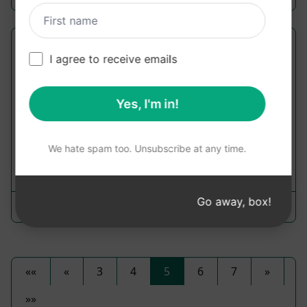
Écrivez un chapitre de livre; RAPIDE
I agree to receive emails
(3/3)
Writing Prompts
Yes, I'm in!
Rédigez un chapitre de livre captivant [MISE À
JOUR]
We hate spam too. Unsubscribe at any time.
71,307
4
39,465
Go away, box!
authenticdepth
July 6, 2023
««
«
3
4
5
6
7
»
»»