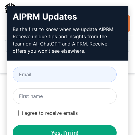
AIPRM
AIPRM Updates
Installer
Connexion
gratuitement
Be the first to know when we update AIPRM.
Receive unique tips and insights from the
team on AI, ChatGPT and AIPRM. Receive
offers you won't see elsewhere.
Open
Utiliser ces Generative Prompts dans ChatGPT
I agree to receive emails
gratuitement après avoir installé l'AIPRM.
Yes, I'm in!