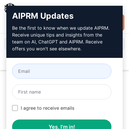
AIPRM
AIPRM Updates
Installer
Connexion
gratuitement
Be the first to know when we update AIPRM.
Receive unique tips and insights from the
team on AI, ChatGPT and AIPRM. Receive
offers you won't see elsewhere.
Open
Utiliser ces Copywriting Prompts dans ChatGPT
I agree to receive emails
gratuitement après avoir installé l'AIPRM.
Yes, I'm in!