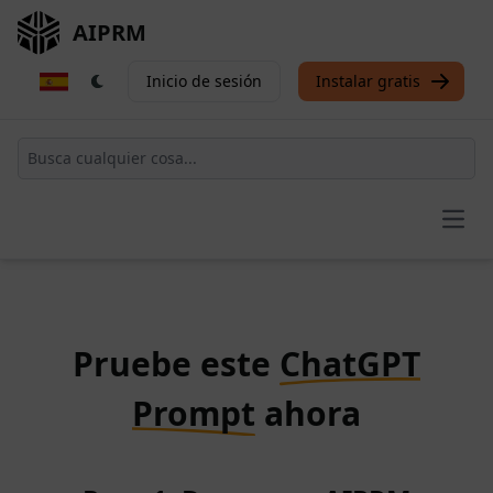
AIPRM
Inicio de sesión
Instalar gratis
Open
Pruebe este
ChatGPT
Prompt
ahora