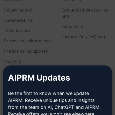
Industrias (en)
Comunidad de usuarios
(en)
Características
Estado (en)
IA Generativa
Facturación y FAQ (en)
Precios en solitario (en)
Precios por equipo (en)
Blog (en)
AIPRM Updates
LEGAL
DESCARGAR
Política de privacidad
Cómo instalar
Be the first to know when we update
(en)
AIPRM. Receive unique tips and insights
Google Chrome
from the team on AI, ChatGPT and AIPRM.
Política de uso aceptable
Microsoft Edge
(en)
Receive offers you won't see elsewhere.