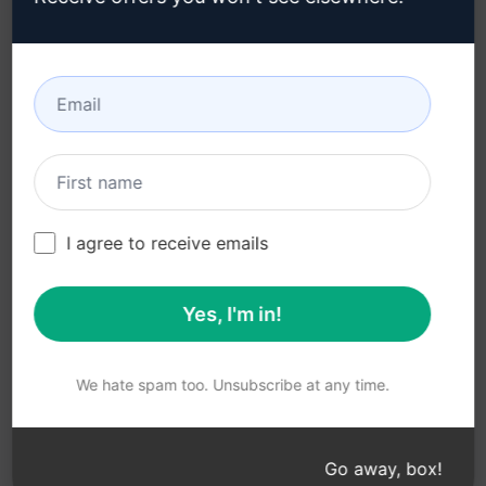
Condiciones de uso (en)
Términos de las
extensiones del
navegador (en)
Condiciones de
facturación (en)
I agree to receive emails
Yes, I'm in!
© 2026
All logos, trademarks, and registered trademarks are the
property of their respective owners.
AIPRM and other related brand names are registered
We hate spam too. Unsubscribe at any time.
trademarks and are protected by international trademark
laws.
Registered trademarks include USPTO 97778465, 97866052
Go away, box!
and EU CTM EU18823472, EU18830896.