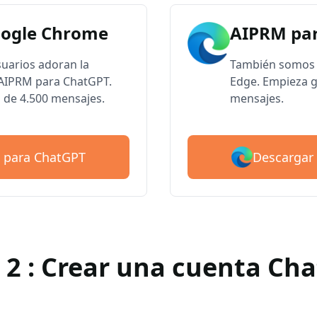
oogle Chrome
AIPRM par
suarios adoran la
También somos 
e AIPRM para ChatGPT.
Edge. Empieza g
 de 4.500 mensajes.
mensajes.
Descargar
 para ChatGPT
 2 : Crear una cuenta Ch