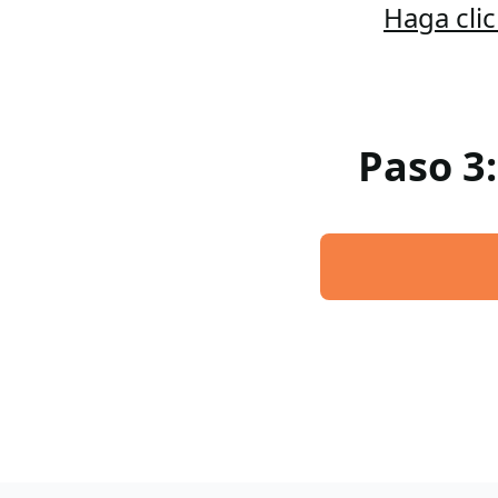
Haga cli
Paso 3: