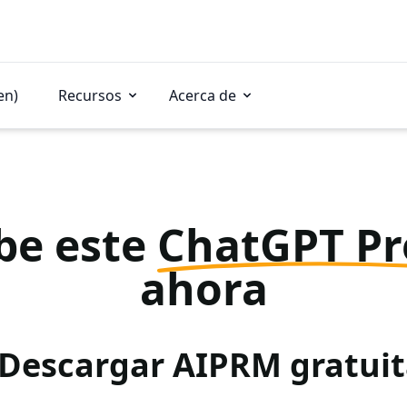
en)
Recursos
Acerca de
be este
ChatGPT P
ahora
 Descargar AIPRM gratu