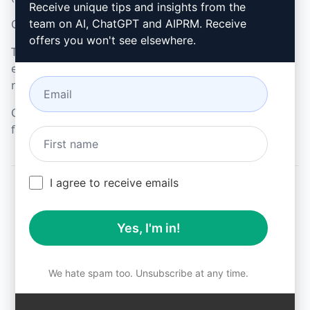
Receive unique tips and insights from the
Condiciones de uso (en)
team on AI, ChatGPT and AIPRM. Receive
offers you won't see elsewhere.
Términos de las
extensiones del
navegador (en)
Condiciones de
facturación (en)
I agree to receive emails
© 2026
All logos, trademarks, and registered trademarks are the
Yes, I'm in!
property of their respective owners.
AIPRM and other related brand names are registered
trademarks and are protected by international trademark
laws.
We hate spam too. Unsubscribe at any time.
Registered trademarks include USPTO 97778465, 97866052
and EU CTM EU18823472, EU18830896.