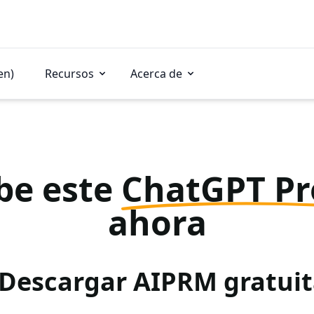
en)
Recursos
Acerca de
be este
ChatGPT P
ahora
 Descargar AIPRM gratu