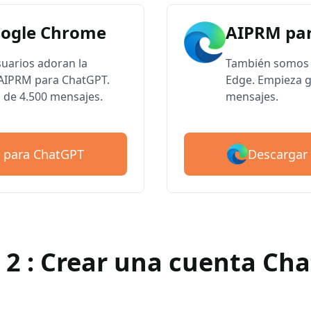
oogle Chrome
AIPRM par
suarios adoran la
También somos 
e AIPRM para ChatGPT.
Edge. Empieza g
 de 4.500 mensajes.
mensajes.
Descargar
 para ChatGPT
 2 : Crear una cuenta Ch