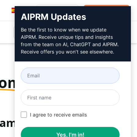
Inicio de sesión
Instalar gratis
AIPRM Updates
Be the first to know when we update
AIPRM. Receive unique tips and insights
from the team on AI, ChatGPT and AIPRM.
Receive offers you won't see elsewhere.
rompt
I agree to receive emails
itamente
Yes, I'm in!