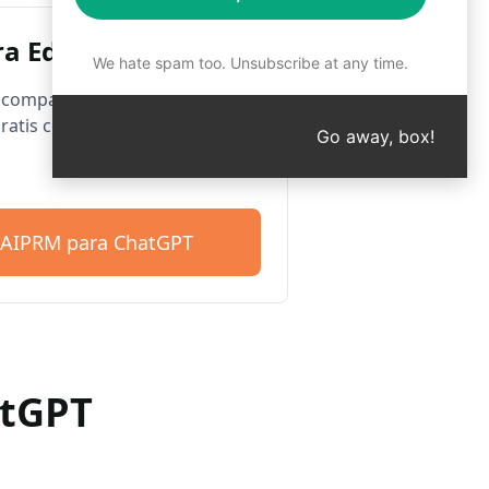
a Edge
We hate spam too. Unsubscribe at any time.
compatibles con Microsoft
ratis con más de 4.500
Go away, box!
 AIPRM para ChatGPT
atGPT