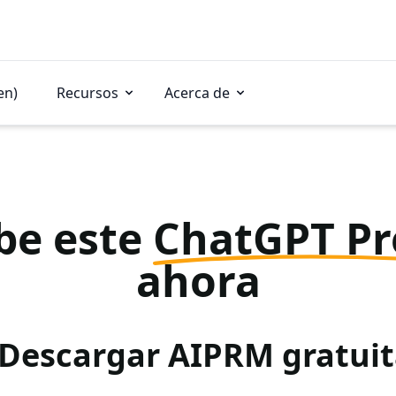
en)
Recursos
Acerca de
be este
ChatGPT P
ahora
 Descargar AIPRM gratu