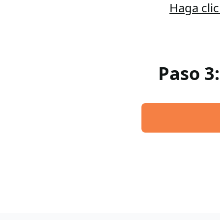
Haga cli
Paso 3: