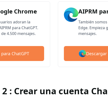
oogle Chrome
AIPRM par
suarios adoran la
También somos 
e AIPRM para ChatGPT.
Edge. Empieza g
 de 4.500 mensajes.
mensajes.
Descargar
 para ChatGPT
 2 : Crear una cuenta Ch