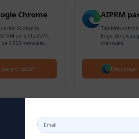
oogle Chrome
AIPRM par
suarios adoran la
También somos 
e AIPRM para ChatGPT.
Edge. Empieza g
 de 4.500 mensajes.
mensajes.
Descargar
 para ChatGPT
 2 : Crear una cuenta Ch