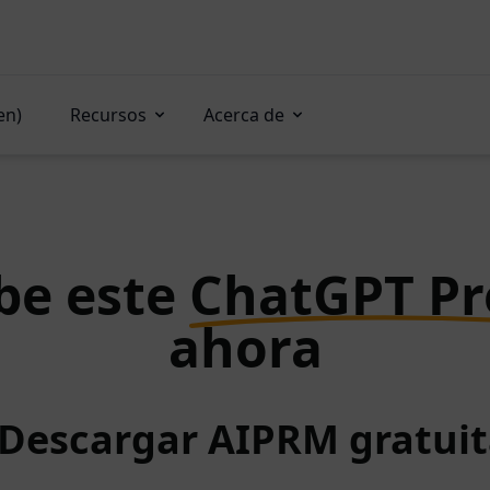
en)
Recursos
Acerca de
be este
ChatGPT P
ahora
 Descargar AIPRM gratu