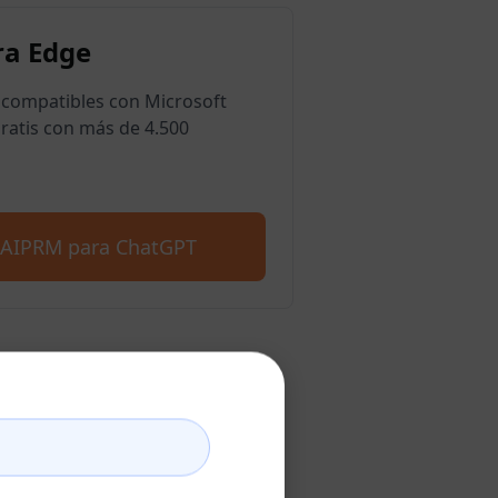
a Edge
compatibles con Microsoft
ratis con más de 4.500
 AIPRM para ChatGPT
atGPT