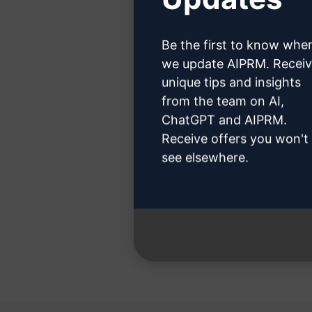
Haga cli
Be the first to know whe
we update AIPRM. Recei
unique tips and insights
Paso 3:
from the team on AI,
ChatGPT and AIPRM.
Receive offers you won't
see elsewhere.