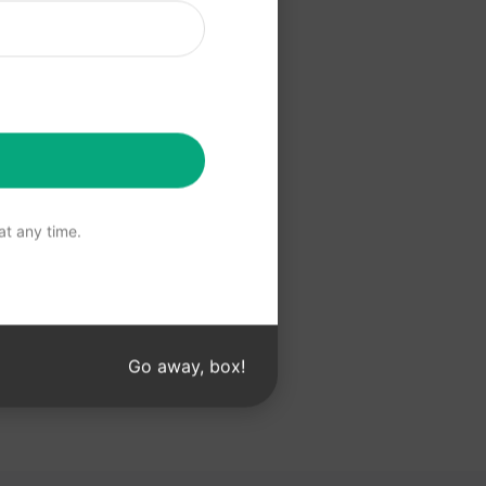
a ChatGPT
 ChatGPT
t any time.
Go away, box!