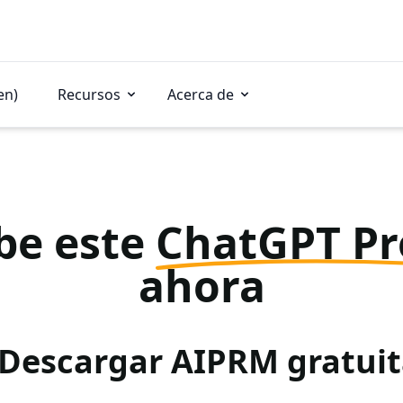
en)
Recursos
Acerca de
be este
ChatGPT P
ahora
 Descargar AIPRM gratu