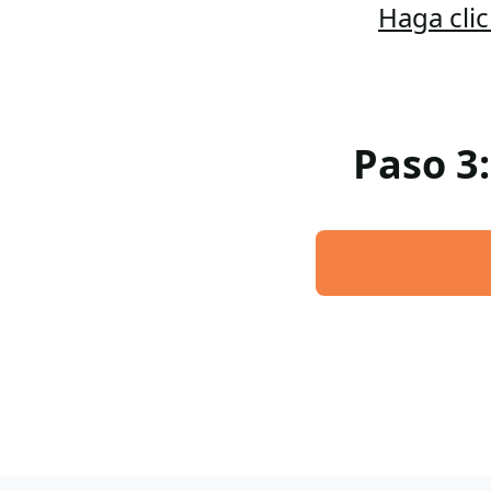
Haga cli
Paso 3: