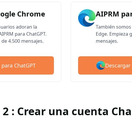
oogle Chrome
AIPRM par
suarios adoran la
También somos 
e AIPRM para ChatGPT.
Edge. Empieza g
 de 4.500 mensajes.
mensajes.
Descargar
 para ChatGPT
 2 : Crear una cuenta Ch