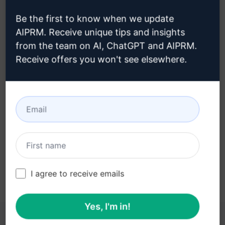
Be the first to know when we update
AIPRM. Receive unique tips and insights
from the team on AI, ChatGPT and AIPRM.
Paso 3: Utiliza el Prompt en tu
Receive offers you won't see elsewhere.
ChatGPT
Pruebe ahora en ChatGPT
I agree to receive emails
Yes, I'm in!
ESTOS ENLACES PUEDEN RESULTARLE ÚTILES