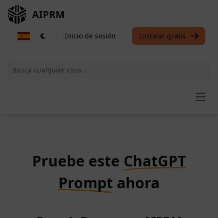
AIPRM
Inicio de sesión
Instalar gratis
Open
Pruebe este
ChatGPT
Prompt
ahora