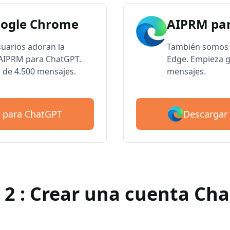
oogle Chrome
AIPRM par
suarios adoran la
También somos 
e AIPRM para ChatGPT.
Edge. Empieza g
 de 4.500 mensajes.
mensajes.
Descargar
 para ChatGPT
 2 : Crear una cuenta Ch