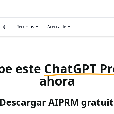
en)
Recursos
Acerca de
be este
ChatGPT P
ahora
 Descargar AIPRM gratu