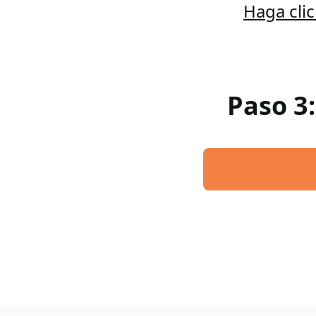
Haga cli
Paso 3: