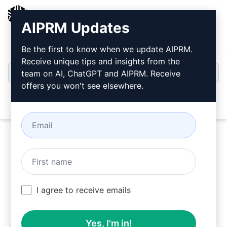
AIPRM
AIPRM Updates
Inicio de sesión
Instalar gratis
Be the first to know when we update AIPRM.
Receive unique tips and insights from the
team on AI, ChatGPT and AIPRM. Receive
offers you won't see elsewhere.
Open
Pruebe este
ChatGPT
Prompt
ahora
I agree to receive emails
Yes, I'm in!