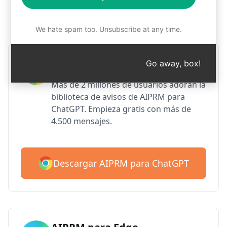
Paso 1: Descargar AIPRM
gratuitamente
We hate spam too. Unsubscribe at any time.
AIPRM para Google Chrome
Go away, box!
Más de 2 millones de usuarios adoran la
biblioteca de avisos de AIPRM para
ChatGPT. Empieza gratis con más de
4.500 mensajes.
Descargar AIPRM para ChatGPT