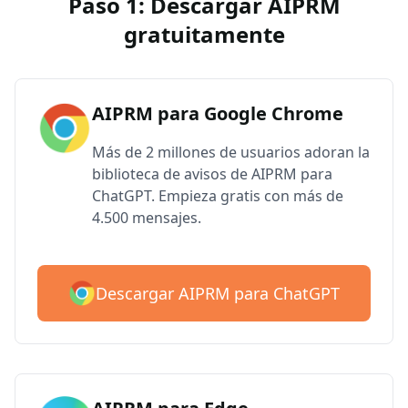
Paso 1: Descargar AIPRM
gratuitamente
We hate spam too. Unsubscribe at any time.
AIPRM para Google Chrome
Go away, box!
Más de 2 millones de usuarios adoran la
biblioteca de avisos de AIPRM para
ChatGPT. Empieza gratis con más de
4.500 mensajes.
Descargar AIPRM para ChatGPT