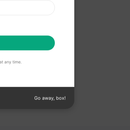
a ChatGPT
 ChatGPT
t any time.
Go away, box!