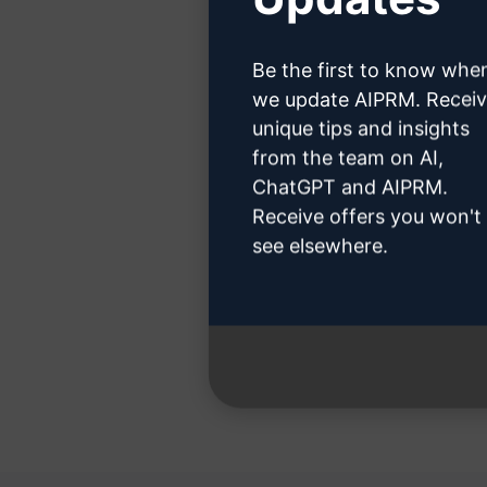
Haga cli
Be the first to know whe
we update AIPRM. Recei
unique tips and insights
Paso 3:
from the team on AI,
ChatGPT and AIPRM.
Receive offers you won't
see elsewhere.