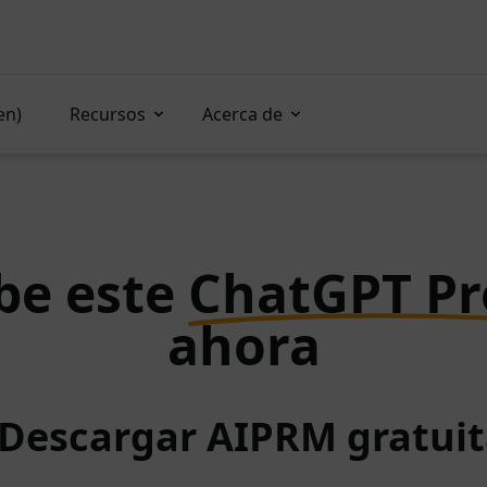
en)
Recursos
Acerca de
be este
ChatGPT P
ahora
 Descargar AIPRM gratu