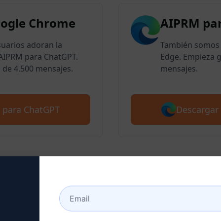
oogle Chrome
AIPRM par
suarios adoran la
También somos 
e AIPRM para ChatGPT.
Edge. Empieza g
 de 4.500 mensajes.
mensajes.
Descargar
 para ChatGPT
 2 : Crear una cuenta Ch