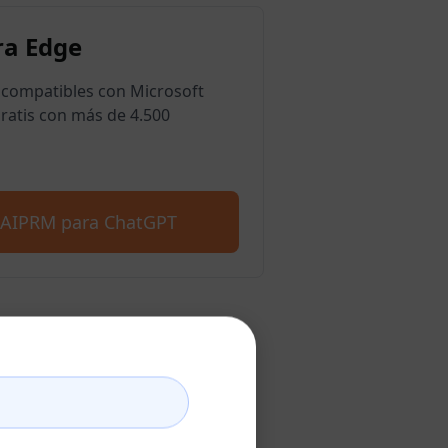
a Edge
compatibles con Microsoft
ratis con más de 4.500
 AIPRM para ChatGPT
atGPT