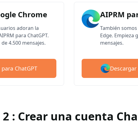
oogle Chrome
AIPRM par
suarios adoran la
También somos 
e AIPRM para ChatGPT.
Edge. Empieza g
 de 4.500 mensajes.
mensajes.
Descargar
 para ChatGPT
 2 : Crear una cuenta Ch