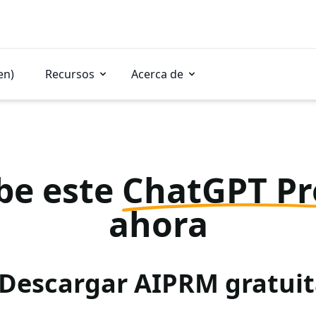
en)
Recursos
Acerca de
be este
ChatGPT P
ahora
 Descargar AIPRM gratu