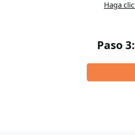
Haga cli
Paso 3: