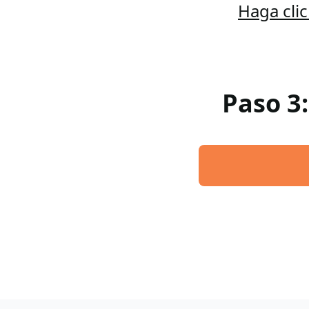
Haga cli
Paso 3: