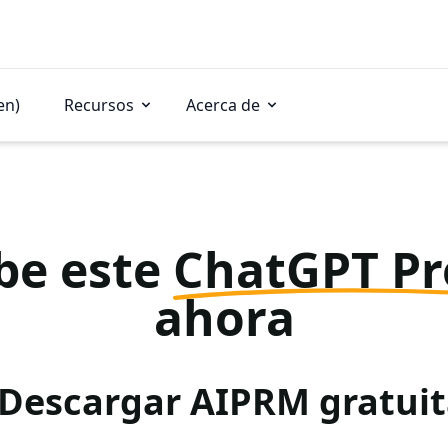
en)
Recursos
Acerca de
be este
ChatGPT P
ahora
 Descargar AIPRM gratu