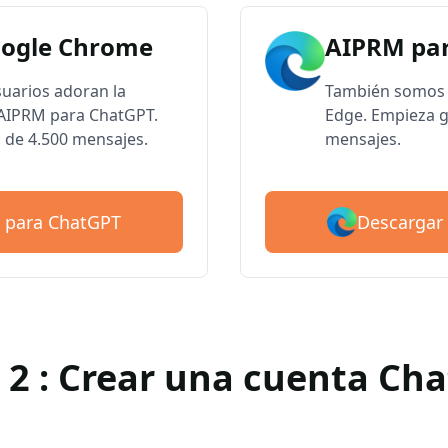
oogle Chrome
AIPRM par
suarios adoran la
También somos 
e AIPRM para ChatGPT.
Edge. Empieza g
 de 4.500 mensajes.
mensajes.
Descargar
 para ChatGPT
 2 : Crear una cuenta Ch