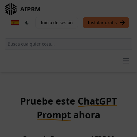
AIPRM
Inicio de sesión
Instalar gratis
Open
Pruebe este
ChatGPT
Prompt
ahora