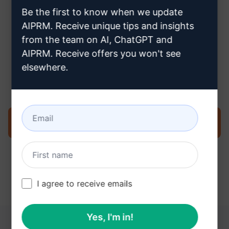
Be the first to know when we update
AIPRM. Receive unique tips and insights
from the team on AI, ChatGPT and
AIPRM. Receive offers you won't see
Paso 3: Utiliza el Prompt en tu
elsewhere.
ChatGPT
Pruebe ahora en ChatGPT
I agree to receive emails
Yes, I'm in!
ESTOS ENLACES PUEDEN RESULTARLE ÚTILES