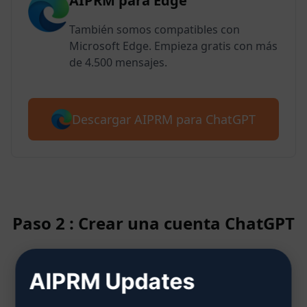
AIPRM para Edge
También somos compatibles con
Microsoft Edge. Empieza gratis con más
de 4.500 mensajes.
Descargar AIPRM para ChatGPT
Paso 2 : Crear una cuenta ChatGPT
AIPRM Updates
Haga clic aquí para saber cómo
crear una cuenta ChatGPT