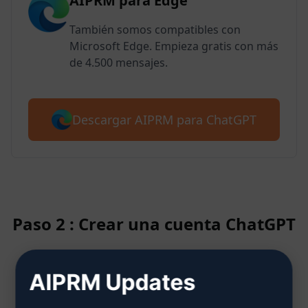
AIPRM para Edge
También somos compatibles con
Microsoft Edge. Empieza gratis con más
de 4.500 mensajes.
Descargar AIPRM para ChatGPT
Paso 2 : Crear una cuenta ChatGPT
AIPRM Updates
Haga clic aquí para saber cómo
crear una cuenta ChatGPT