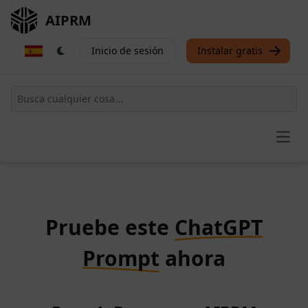
AIPRM
Inicio de sesión
Instalar gratis
Open
Pruebe este
ChatGPT
Prompt
ahora