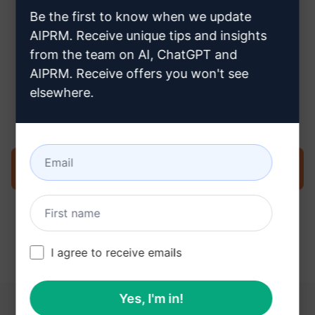
Be the first to know when we update
AIPRM. Receive unique tips and insights
from the team on AI, ChatGPT and
AIPRM. Receive offers you won't see
Paso 3: Utiliza el Prompt en tu
elsewhere.
ChatGPT
Pruebe ahora en ChatGPT
I agree to receive emails
Yes, I'm in!
ESTOS ENLACES PUEDEN RESULTARLE ÚTILES