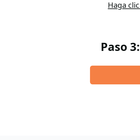
Haga cli
Paso 3: