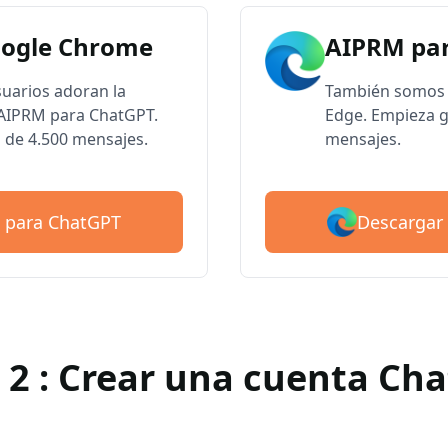
oogle Chrome
AIPRM par
suarios adoran la
También somos 
e AIPRM para ChatGPT.
Edge. Empieza g
 de 4.500 mensajes.
mensajes.
Descargar
 para ChatGPT
 2 : Crear una cuenta Ch