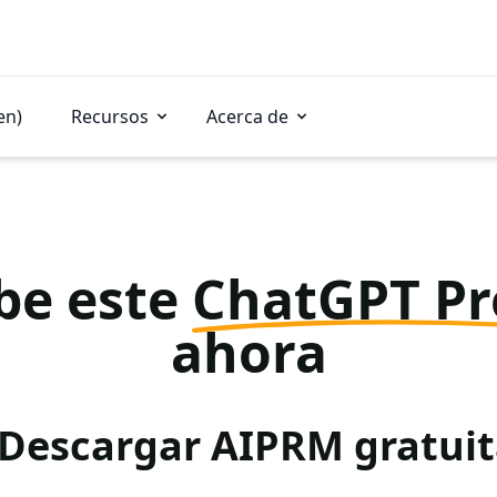
en)
Recursos
Acerca de
be este
ChatGPT P
ahora
 Descargar AIPRM gratu