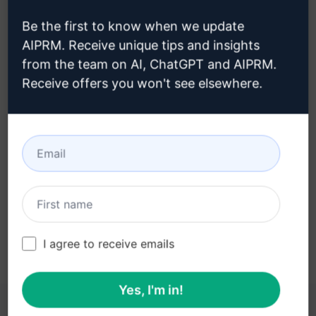
Be the first to know when we update
AIPRM. Receive unique tips and insights
from the team on AI, ChatGPT and AIPRM.
Paso 3: Utiliza el Prompt en tu
Receive offers you won't see elsewhere.
ChatGPT
Pruebe ahora en ChatGPT
I agree to receive emails
Yes, I'm in!
ESTOS ENLACES PUEDEN RESULTARLE ÚTILES