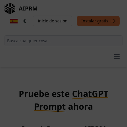
AIPRM
Inicio de sesión
Instalar gratis
Open
Pruebe este
ChatGPT
Prompt
ahora