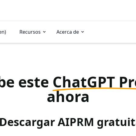
en)
Recursos
Acerca de
be este
ChatGPT P
ahora
 Descargar AIPRM gratu