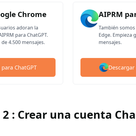
oogle Chrome
AIPRM par
suarios adoran la
También somos 
e AIPRM para ChatGPT.
Edge. Empieza g
 de 4.500 mensajes.
mensajes.
Descargar
 para ChatGPT
 2 : Crear una cuenta Ch