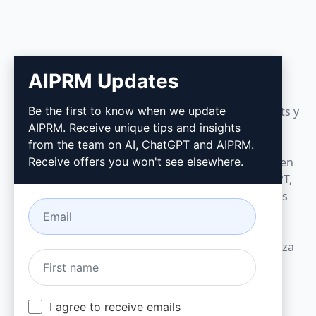
AIPRM
AIPRM Updates
Be the first to know when we update
AIPRM es una herramienta de gestión de prompts y
AIPRM. Receive unique tips and insights
una biblioteca de prompts impulsada por la
from the team on AI, ChatGPT and AIPRM.
comunidad. Realice tareas de marketing, ventas,
Receive offers you won't see elsewhere.
operaciones, productividad y atención al cliente en
minutos con prompts listos para usar en ChatGPT,
Claude, Gemini, Midjourney, GPT Image y muchos
más.
Creado para pequeñas empresas. Con la confianza
de grandes compañías.
I agree to receive emails