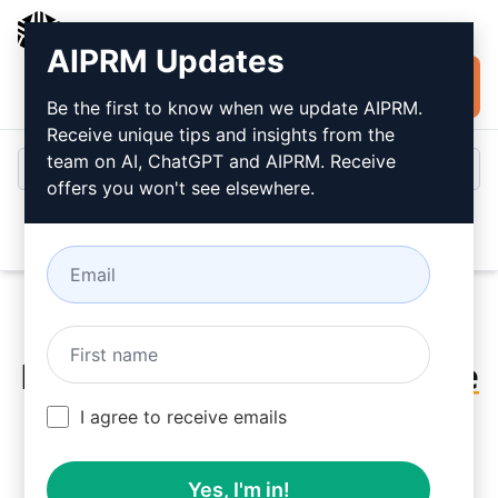
AIPRM
AIPRM Updates
Jetzt kostenlos
Anmeldung
installieren
Be the first to know when we update AIPRM.
Receive unique tips and insights from the
team on AI, ChatGPT and AIPRM. Receive
offers you won't see elsewhere.
Open
Probieren Sie dieses
Claude
Prompt
jetzt aus
I agree to receive emails
Yes, I'm in!