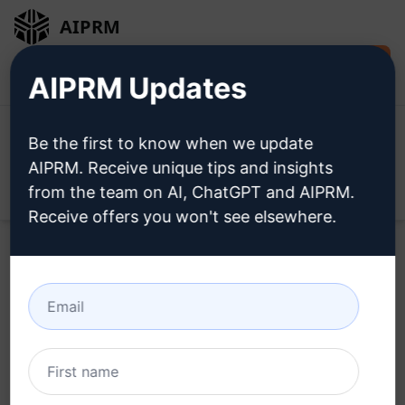
AIPRM
Jetzt kostenlos
Anmeldung
AIPRM Updates
installieren
Be the first to know when we update
AIPRM. Receive unique tips and insights
from the team on AI, ChatGPT and AIPRM.
Open
Receive offers you won't see elsewhere.
Probieren Sie dieses
Claude
Prompt
jetzt aus