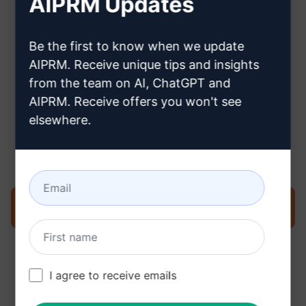
AIPRM Updates
Hier erfahren Sie, wie Sie ein
Claude-Konto erstellen können
Be the first to know when we update
AIPRM. Receive unique tips and insights
from the team on AI, ChatGPT and
AIPRM. Receive offers you won't see
elsewhere.
Schritt 3: Verwenden Sie den
Prompt in Ihrem Claude
Prompt jetzt in Claude ausprobieren
I agree to receive emails