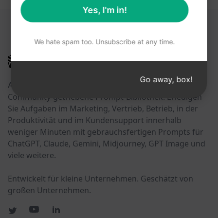
Yes, I'm in!
DIESE LINKS KÖNNTEN HILFREICH SEIN
We hate spam too. Unsubscribe at any time.
AIPRM
Go away, box!
AIPRM ist ein Prompt-Management-Tool und eine
Community-getriebene Prompt-Bibliothek. Erledigen
Sie Aufgaben im Marketing, Vertrieb, Betrieb, in der
Produktivität und im Kundensupport innerhalb
weniger Minuten mit gebrauchsfertigen Prompts für
ChatGPT, Claude, Gemini, Midjourney, GPT Image und
viele weitere.
Entwickelt für kleine Unternehmen. Geschätzt von
großen Unternehmen.