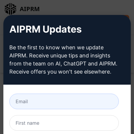
AIPRM
Jetzt kostenlos
Anmeldung
AIPRM Updates
installieren
Be the first to know when we update
AIPRM. Receive unique tips and insights
from the team on AI, ChatGPT and AIPRM.
Open
Receive offers you won't see elsewhere.
Probieren Sie dieses
Claude
Prompt
jetzt aus