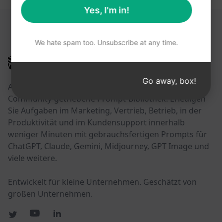
Yes, I'm in!
DIESE LINKS KÖNNTEN HILFREICH SEIN
We hate spam too. Unsubscribe at any time.
AIPRM
Go away, box!
AIPRM ist ein Prompt-Management-Tool und eine
Community-getriebene Prompt-Bibliothek. Erledigen
Sie Aufgaben im Marketing, Vertrieb, Betrieb, in der
Produktivität und im Kundensupport innerhalb
weniger Minuten mit gebrauchsfertigen Prompts für
ChatGPT, Claude, Gemini, Midjourney, GPT Image und
viele weitere.
Entwickelt für kleine Unternehmen. Geschätzt von
großen Unternehmen.