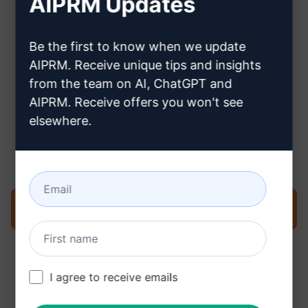
AIPRM Updates
Hier erfahren Sie, wie Sie ein
Claude-Konto erstellen können
Be the first to know when we update
AIPRM. Receive unique tips and insights
from the team on AI, ChatGPT and
AIPRM. Receive offers you won't see
elsewhere.
Schritt 3: Verwenden Sie den
Prompt in Ihrem Claude
Prompt jetzt in Claude ausprobieren
I agree to receive emails