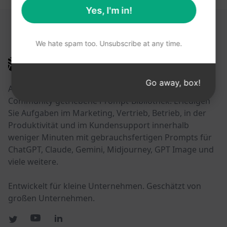
Yes, I'm in!
DIESE LINKS KÖNNTEN HILFREICH SEIN
We hate spam too. Unsubscribe at any time.
AIPRM
Go away, box!
AIPRM ist ein Prompt-Management-Tool und eine
Community-getriebene Prompt-Bibliothek. Erledigen
Sie Aufgaben im Marketing, Vertrieb, Betrieb, in der
Produktivität und im Kundensupport innerhalb
weniger Minuten mit gebrauchsfertigen Prompts für
ChatGPT, Claude, Gemini, Midjourney, GPT Image und
viele weitere.
Entwickelt für kleine Unternehmen. Geschätzt von
großen Unternehmen.