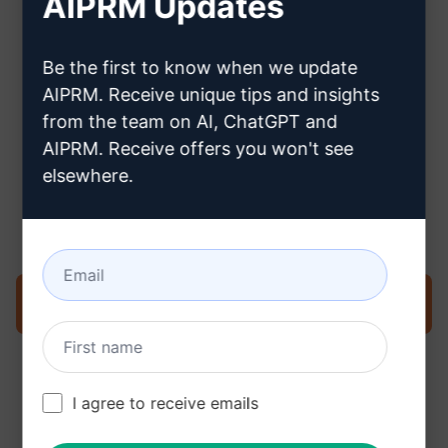
AIPRM Updates
Hier erfahren Sie, wie Sie ein
Claude-Konto erstellen können
Be the first to know when we update
AIPRM. Receive unique tips and insights
from the team on AI, ChatGPT and
AIPRM. Receive offers you won't see
elsewhere.
Schritt 3: Verwenden Sie den
Prompt in Ihrem Claude
Prompt jetzt in Claude ausprobieren
I agree to receive emails