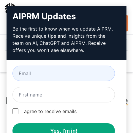
AIPRM
AIPRM Updates
Jetzt kostenlos
Anmeldung
installieren
Be the first to know when we update AIPRM.
Receive unique tips and insights from the
team on AI, ChatGPT and AIPRM. Receive
offers you won't see elsewhere.
Open
Probieren Sie dieses
Claude
Prompt
jetzt aus
I agree to receive emails
Yes, I'm in!