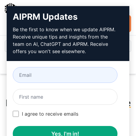
AIPRM
AIPRM Updates
Jetzt kostenlos
Anmeldung
installieren
Be the first to know when we update AIPRM.
Receive unique tips and insights from the
team on AI, ChatGPT and AIPRM. Receive
offers you won't see elsewhere.
Open
Probieren Sie dieses
Claude
Prompt
jetzt aus
I agree to receive emails
Yes, I'm in!