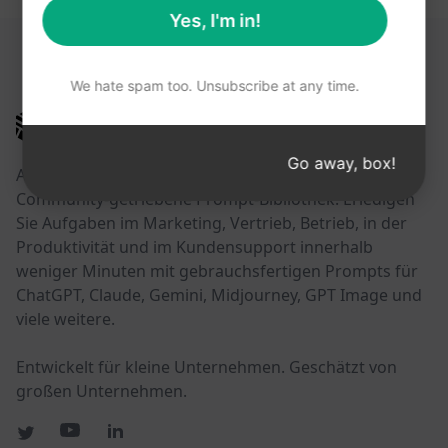
Yes, I'm in!
DIESE LINKS KÖNNTEN HILFREICH SEIN
We hate spam too. Unsubscribe at any time.
AIPRM
Go away, box!
AIPRM ist ein Prompt-Management-Tool und eine
Community-getriebene Prompt-Bibliothek. Erledigen
Sie Aufgaben im Marketing, Vertrieb, Betrieb, in der
Produktivität und im Kundensupport innerhalb
weniger Minuten mit gebrauchsfertigen Prompts für
ChatGPT, Claude, Gemini, Midjourney, GPT Image und
viele weitere.
Entwickelt für kleine Unternehmen. Geschätzt von
großen Unternehmen.