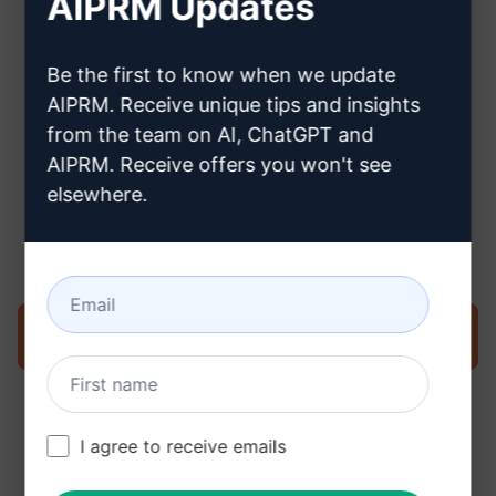
AIPRM Updates
Hier erfahren Sie, wie Sie ein
Claude-Konto erstellen können
Be the first to know when we update
AIPRM. Receive unique tips and insights
from the team on AI, ChatGPT and
AIPRM. Receive offers you won't see
elsewhere.
Schritt 3: Verwenden Sie den
Prompt in Ihrem Claude
Prompt jetzt in Claude ausprobieren
I agree to receive emails