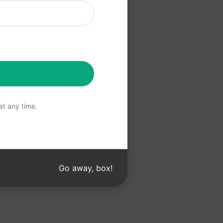
llen können
n Ihrem Claude
t any time.
Go away, box!