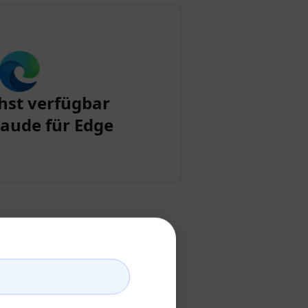
st verfügbar
aude für Edge
tellen