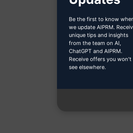
Hier erfah
Be the first to know whe
we update AIPRM. Recei
unique tips and insights
from the team on AI,
Schritt 3: Ve
ChatGPT and AIPRM.
Receive offers you won't
see elsewhere.