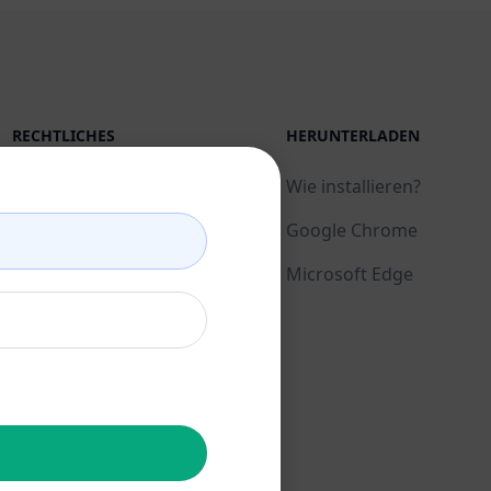
RECHTLICHES
HERUNTERLADEN
Datenschutzbestimmungen
Wie installieren?
(en)
Google Chrome
Richtlinien zur akzeptablen
Microsoft Edge
Nutzung (en)
AGB (en)
AGB für Browser-
Erweiterungen (en)
AGB für Verrechnung (en)