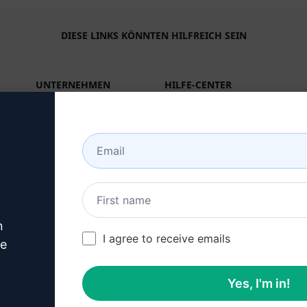
DIESE LINKS KÖNNTEN HILFREICH SEIN
UNTERNEHMEN
HILFE-CENTER
Über
Anleitungen
Branchen (en)
Benutzergemeinschaft
(en)
Eigenschaften
Systemstatus (en)
Generative KI
Abrechnung & FAQ (en)
Solo-Preise (en)
n
I agree to receive emails
ve
Team-Preise (en)
Blog (en)
Yes, I'm in!