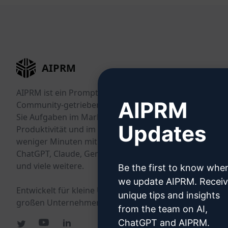
AIPRM
AIPRM ist ein Prompt-Management-Tool und eine
AIPRM
Community-getriebene Prompt-Bibliothek. Erledigen
Sie Aufgaben im Marketing, Vertrieb, Betrieb, in der
Updates
Produktivität und im Kundensupport innerhalb
weniger Minuten mit gebrauchsfertigen Prompts für
ChatGPT, Claude, Gemini, Midjourney, GPT Image
und viele weitere.
Be the first to know whe
we update AIPRM. Recei
Entwickelt für kleine Unternehmen. Geschätzt von
unique tips and insights
großen Unternehmen.
from the team on AI,
ChatGPT and AIPRM.