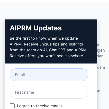
AIPRM Updates
AIPRM
Be the first to know when we update
AIPRM. Receive unique tips and insights
AIPRM ist ein Prompt-Management-Tool und eine
from the team on AI, ChatGPT and AIPRM.
Community-getriebene Prompt-Bibliothek. Erledigen
Receive offers you won't see elsewhere.
Sie Aufgaben im Marketing, Vertrieb, Betrieb, in der
Produktivität und im Kundensupport innerhalb
weniger Minuten mit gebrauchsfertigen Prompts für
ChatGPT, Claude, Gemini, Midjourney, GPT Image
und viele weitere.
Entwickelt für kleine Unternehmen. Geschätzt von
großen Unternehmen.
I agree to receive emails