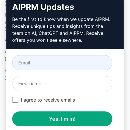
(en)
AIPRM Updates
Google Chrome
Richtlinien zur
Microsoft Edge
Be the first to know when we update AIPRM.
akzeptablen Nutzung
Receive unique tips and insights from the
(en)
team on AI, ChatGPT and AIPRM. Receive
AGB (en)
offers you won't see elsewhere.
AGB für Browser-
Erweiterungen (en)
AGB für Verrechnung
(en)
I agree to receive emails
© 2026
All logos, trademarks, and registered trademarks are the
Yes, I'm in!
property of their respective owners.
AIPRM and other related brand names are registered