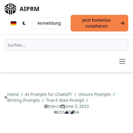
AIPRM
Jetzt kostenlos
Anmeldung
installieren
Open
Home
/
AI Prompts für ChatGPT
/
Unsure Prompts
/
Writing Prompts
/
Tnw-E-Mail-Prompt
/
tnw-cx
June 3, 2023
201
0
64