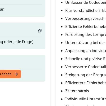
Umfassende Codeübe
an.
Klar verständliche Erk
Verbesserungsvorschlä
Effiziente Fehlerbehe
Förderung des Lernpr
g oder jede Frage]
Unterstützung bei de
Anpassung an individu
Schnelle und präzise 
Verbesserte Codequali
an.
u sehen
Steigerung der Progr
Effizientere Fehlerbe
Zeitersparnis
Individuelle Unterstüt