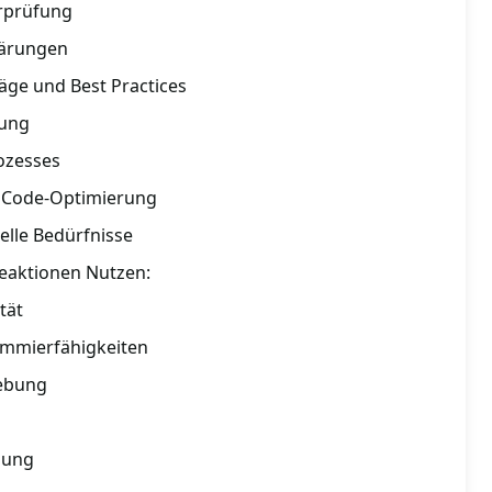
rprüfung
lärungen
ge und Best Practices
bung
ozesses
r Code-Optimierung
elle Bedürfnisse
Reaktionen Nutzen:
tät
ammierfähigkeiten
hebung
zung