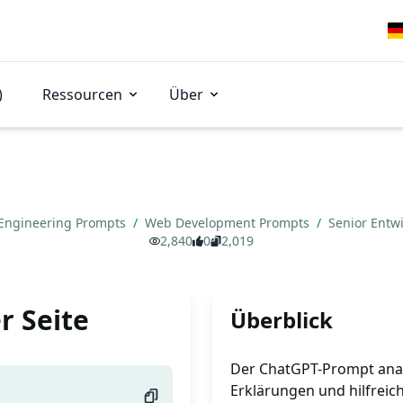
)
Ressourcen
Über
Engineering Prompts
/
Web Development Prompts
/
Senior Entwi
2,840
0
2,019
r Seite
Überblick
Der ChatGPT-Prompt analy
Erklärungen und hilfreic