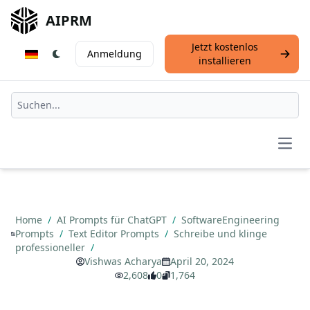
AIPRM
Jetzt kostenlos
Anmeldung
installieren
Open
Home
/
AI Prompts für ChatGPT
/
SoftwareEngineering
Prompts
/
Text Editor Prompts
/
Schreibe und klinge
professioneller
/
Vishwas Acharya
April 20, 2024
2,608
0
1,764