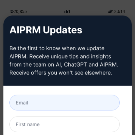
20,855
1
12,614
luisreinosodev
February 19, 2023
AIPRM Updates
Be the first to know when we update
HANDEL: Indikator- und
AIPRM. Receive unique tips and insights
Strategieersteller
from the team on AI, ChatGPT and AIPRM.
Backend Development Prompts
Receive offers you won't see elsewhere.
Erstelle Handelsindikatoren, MetaQuotes-
Sprache, Ninjatrader, Ninjascript und Metatrader
23,916
1
11,758
Mizael Galvez
March 12, 2026