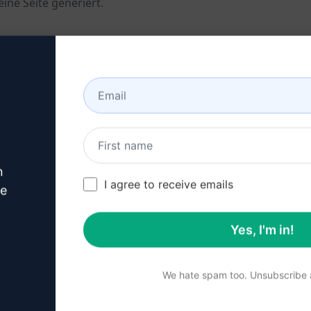
ine Seite generiert.
Beschreibung
chmaschinen
 Deine Seite
n
I agree to receive emails
ve
Yes, I'm in!
ungen
r Website
We hate spam too. Unsubscribe a
ofitiere von einer maßgeschneiderten Meta-Beschreibung, d