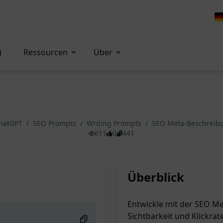
)
Ressourcen
Über
ChatGPT
/
SEO Prompts
/
Writing Prompts
/
SEO Meta-Beschrei
611
0
441
Überblick
Entwickle mit der SEO M
Sichtbarkeit und Klickrat