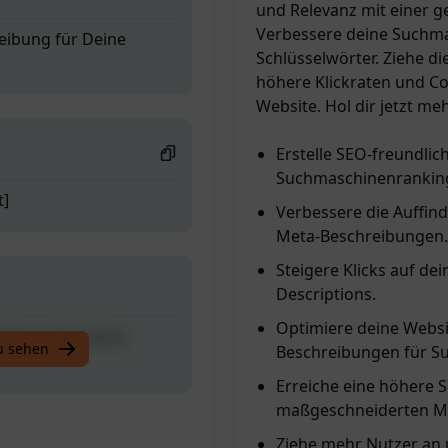
und Relevanz mit einer g
Verbessere deine Suchma
eibung für Deine
Schlüsselwörter. Ziehe d
höhere Klickraten und Co
Website. Hol dir jetzt meh
Erstelle SEO-freundli
Suchmaschinenrankin
t]
Verbessere die Auffind
Meta-Beschreibungen.
Steigere Klicks auf d
Descriptions.
Optimiere deine Websi
eibung für Deine
u sehen
Beschreibungen für S
Erreiche eine höhere S
maßgeschneiderten Me
Ziehe mehr Nutzer an 