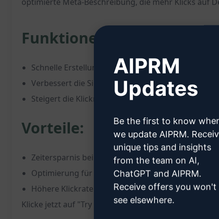
optimierte Meta-Beschreibung, die mehr Klicks auf De
Funktionen:
AIPRM
Schnelle Erstellung einer SEO-freundlichen Meta-
Updates
Verbessert die Sichtbarkeit Deiner Website in Su
Steigert die Klickrate und lockt mehr Besucher auf
Be the first to know whe
Vorteile:
we update AIPRM. Recei
unique tips and insights
Zeitersparnis bei der Erstellung von Metadaten
from the team on AI,
Optimierung für bessere Suchmaschinenplatzier
ChatGPT and AIPRM.
Receive offers you won't
Höhere Klickrate und damit mehr Traffic auf Deine
see elsewhere.
Klicke jetzt auf "Try this Prompt on ChatGPT" und pr