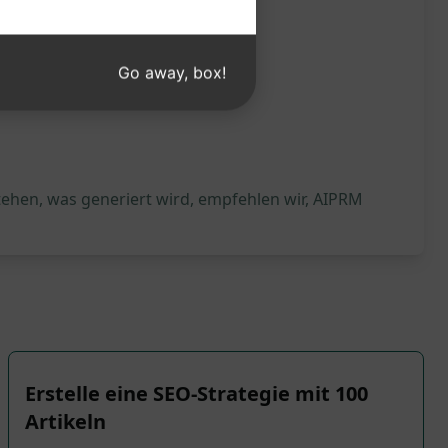
Go away, box!
tehen, was generiert wird, empfehlen wir, AIPRM
Erstelle eine SEO-Strategie mit 100
Artikeln