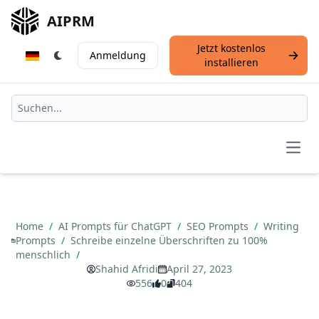
AIPRM
Jetzt kostenlos
Anmeldung
installieren
Open
Home
/
AI Prompts für ChatGPT
/
SEO Prompts
/
Writing
Prompts
/
Schreibe einzelne Überschriften zu 100%
menschlich
/
Shahid Afridi
April 27, 2023
556
0
404