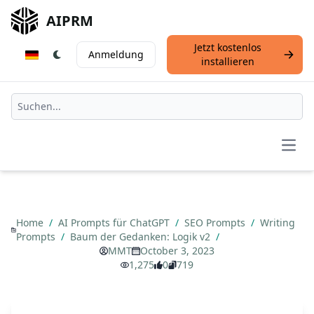
AIPRM
Jetzt kostenlos
Anmeldung
installieren
Open
Home
/
AI Prompts für ChatGPT
/
SEO Prompts
/
Writing
Prompts
/
Baum der Gedanken: Logik v2
/
MMT
October 3, 2023
1,275
0
719