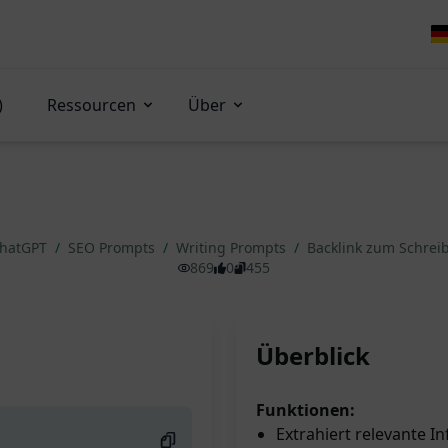
)
Ressourcen
Über
ChatGPT
/
SEO Prompts
/
Writing Prompts
/
Backlink zum Schre
869
0
455
Überblick
Funktionen:
Extrahiert relevante 