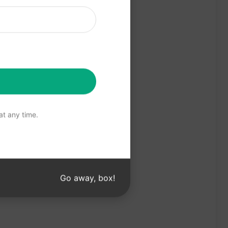
e Seite zu verlinken.
t any time.
Go away, box!