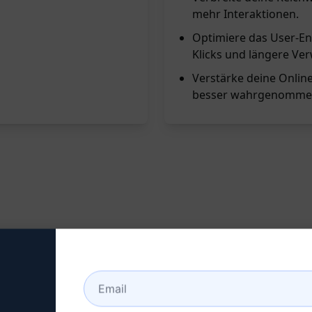
mehr Interaktionen.
Optimiere das User-E
Klicks und längere Ver
Verstärke deine Online
besser wahrgenommen
hreiben?
, das Dir hilft, hochwertige Backlinks für Deine Webseite zu