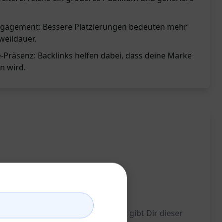
ngagement: Bessere Platzierungen bedeuten mehr
weildauer.
-Präsenz: Backlinks helfen dabei, dass deine Marke
 wird.
 generieren. Einfach ausgedrückt, gibt Dir dieser