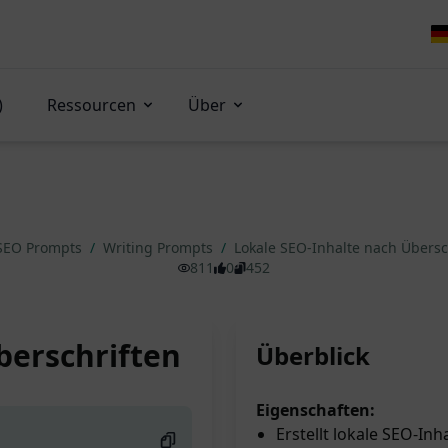
)
Ressourcen
Über
SEO Prompts
/
Writing Prompts
/
Lokale SEO-Inhalte nach Übersc
811
0
452
berschriften
Überblick
Eigenschaften:
Erstellt lokale SEO-In