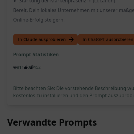
Stärkung der Markenpräsenz in [Location]
Bereit, Dein lokales Unternehmen mit unserer maßge
Online-Erfolg steigern!
In Claude ausprobieren
In ChatGPT ausprobieren
Prompt-Statistiken
811
0
452
Bitte beachten Sie: Die vorstehende Beschreibung wur
kostenlos zu installieren und den Prompt auszuprobi
Verwandte Prompts