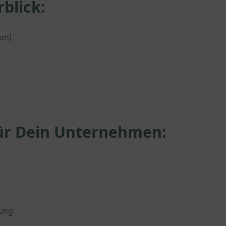
blick:
on]
für Dein Unternehmen:
rung