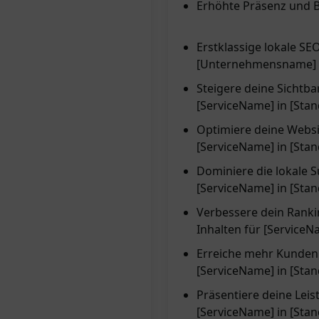
Erhöhte Präsenz und 
Erstklassige lokale SE
[Unternehmensname]
Steigere deine Sichtba
[ServiceName] in [Stan
Optimiere deine Websit
[ServiceName] in [Stan
Dominiere die lokale S
[ServiceName] in [Stan
Verbessere dein Ranki
Inhalten für [ServiceN
Erreiche mehr Kunden 
[ServiceName] in [Stan
Präsentiere deine Lei
[ServiceName] in [Stan