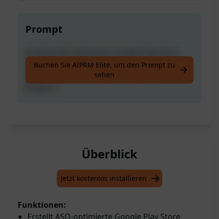
Prompt
Erstelle ASO optimierte Google Play Store
Metadaten für Deine App oder Dein Spiel.
Buchen Sie AIPRM Elite, um den Prompt zu
sehen
Bitte stimme ab, wenn Du das nützlich
findest :)
Überblick
Jetzt kostenlos installieren
Funktionen:
Erstellt ASO-optimierte Google Play Store