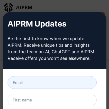
AIPRM
Jetzt kostenlos
Anmeldung
AIPRM Updates
installieren
Be the first to know when we update
AIPRM. Receive unique tips and insights
from the team on AI, ChatGPT and AIPRM.
Open
Receive offers you won't see elsewhere.
Home
/
AI Prompts für ChatGPT
/
SEO Prompts
/
Writing
Prompts
/
ASO für Google Play Store Eintrag
/
Muhammad Ahsan
May 5, 2023
10,572
0
7,088