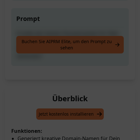
Prompt
Erstelle den besten Domainnamen für Dein
Unternehmen. Zerquetsche Deine
Buchen Sie AIPRM Elite, um den Prompt zu
sehen
Konkurrenz mit diesem AI Domain Name
Generator!
Überblick
Jetzt kostenlos installieren
Funktionen:
Generiert kreative Domain-Namen für Dein