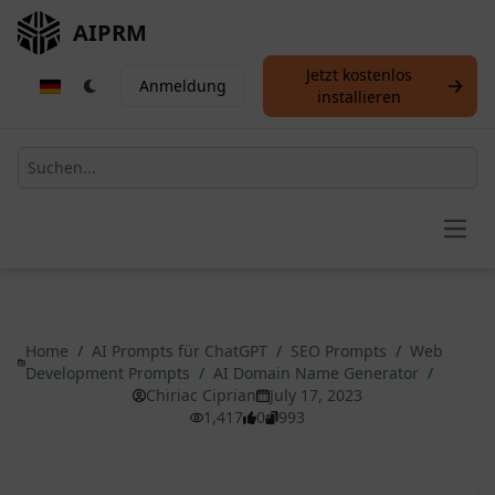
AIPRM
Jetzt kostenlos
Anmeldung
installieren
Open
Home
/
AI Prompts für ChatGPT
/
SEO Prompts
/
Web
Development Prompts
/
AI Domain Name Generator
/
Chiriac Ciprian
July 17, 2023
1,417
0
993