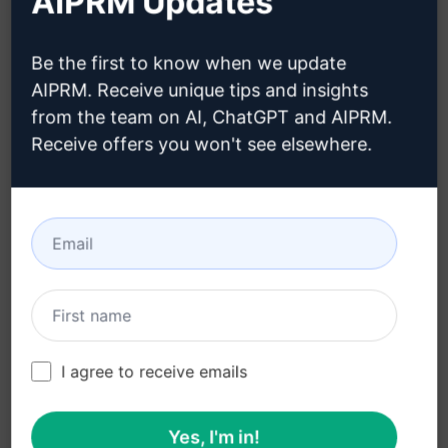
AIPRM Updates
Features:
Be the first to know when we update
Generiere einzigartige Domainnamen für Dein
AIPRM. Receive unique tips and insights
Unternehmen
from the team on AI, ChatGPT and AIPRM.
Verwende KI-Technologie, um
Receive offers you won't see elsewhere.
maßgeschneiderte Namensvorschläge zu
erhalten
Finde leicht verständliche und leicht merkbare
Domainnamen
Erhalte kreative und innovative Namensideen,
um Dein Unternehmen zu repräsentieren
Steigere Deine Online-Präsenz mit einem
I agree to receive emails
einprägsamen Domainnamen
Yes, I'm in!