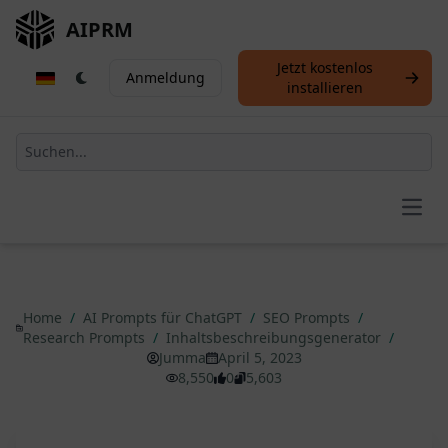
AIPRM
Jetzt kostenlos
Anmeldung
installieren
Open
Home
/
AI Prompts für ChatGPT
/
SEO Prompts
/
Research Prompts
/
Inhaltsbeschreibungsgenerator
/
Jumma
April 5, 2023
8,550
0
5,603