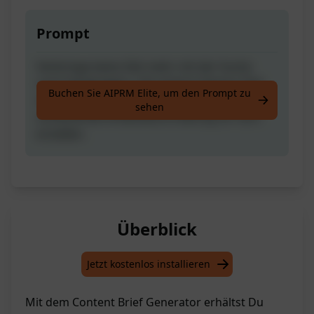
Prompt
Verbringe keine Zeit mehr mit der Suche
nach Inhaltsideen. Gib einfach Deinen Titel
Buchen Sie AIPRM Elite, um den Prompt zu
oder Stichworte an und lass uns eine
sehen
umfassende Inhaltsbeschreibung für Dich
erstellen.
Überblick
Jetzt kostenlos installieren
Mit dem Content Brief Generator erhältst Du