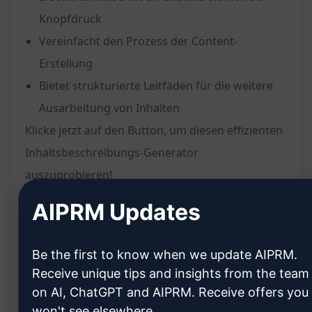
Knopfdruck
Vereinfacht den Prozess der Content-
Erstellung
Bietet strukturierte Leitfäden für die weitere
Ausarbeitung von Inhalten
Klicke jetzt auf den Button, um diesen effizienten
Inhaltsbeschreibungs-Generator
auszuprobieren!
AIPRM Updates
In Claude ausprobi
In ChatGPT ausprobi
eren
eren
Be the first to know when we update AIPRM.
Prompt-Statistiken
Receive unique tips and insights from the team
on AI, ChatGPT and AIPRM. Receive offers you
8,550
0
5,603
won't see elsewhere.