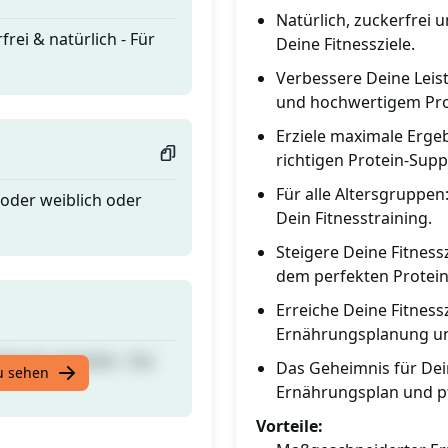
Natürlich, zuckerfrei u
frei & natürlich - Für
Deine Fitnessziele.
Verbessere Deine Leis
und hochwertigem Pro
Erziele maximale Erg
richtigen Protein-Sup
Für alle Altersgruppen:
 oder weiblich oder
Dein Fitnesstraining.
Steigere Deine Fitnes
dem perfekten Protei
Erreiche Deine Fitnessz
Ernährungsplanung un
frei & natürlich - Für
Das Geheimnis für Dein
u sehen
Ernährungsplan und pfl
Vorteile: