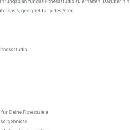
hrungsplan für das Fitnessstudio zu erhalten. Darüber hina
erbasis, geeignet für jedes Alter.
itnessstudio
s
ür Deine Fitnessziele
essergebnisse