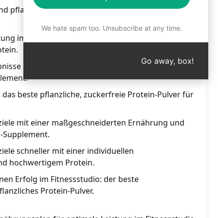
nd pflanzlich: das ideale Protein-Pulver, perfekt für
We hate spam too. Unsubscribe at any time.
tung im Fitnessstudio mit der optimalen Ernährung
tein.
Go away, box!
ebnisse mit einer ausgewogenen Ernährung und dem
plement.
 das beste pflanzliche, zuckerfreie Protein-Pulver für
sziele mit einer maßgeschneiderten Ernährung und
n-Supplement.
iele schneller mit einer individuellen
d hochwertigem Protein.
en Erfolg im Fitnessstudio: der beste
anzliches Protein-Pulver.