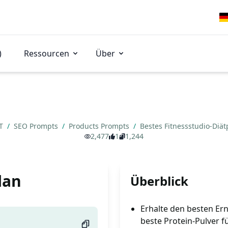
)
Ressourcen
Über
PT
/
SEO Prompts
/
Products Prompts
/
Bestes Fitnessstudio-Diä
2,477
1
1,244
lan
Überblick
Erhalte den besten Er
beste Protein-Pulver f