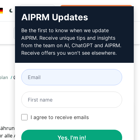
Anmeldung
Jetzt kostenlos installieren
AIPRM Updates
Be the first to know when we update
AIPRM. Receive unique tips and insights
from the team on AI, ChatGPT and AIPRM.
Receive offers you won't see elsewhere.
tplan
/
Rekha Mam
May 5, 2023
Jetzt kostenlos installieren
I agree to receive emails
nährungsplan fürs Fitnessstudio und entdecke das
ür alle Altersgruppen.
Yes, I'm in!