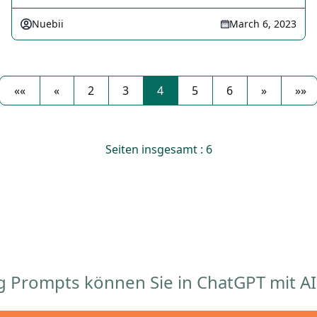
Nuebii
March 6, 2023
««
«
2
3
4
5
6
»
»»
Seiten insgesamt : 6
g Prompts können Sie in ChatGPT mit 